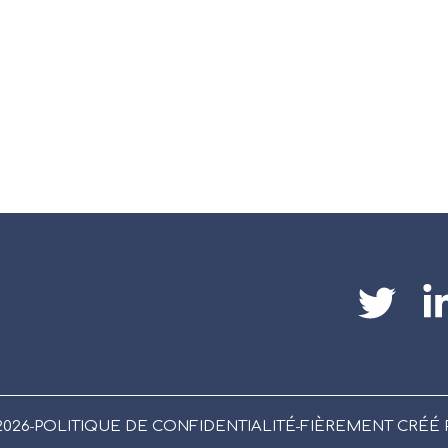
ENTIEL DE VOTRE ENT
IONS TECHNOLOGIQ
Nous contacter
2026
POLITIQUE DE CONFIDENTIALITÉ
FIÈREMENT CRÉÉ P