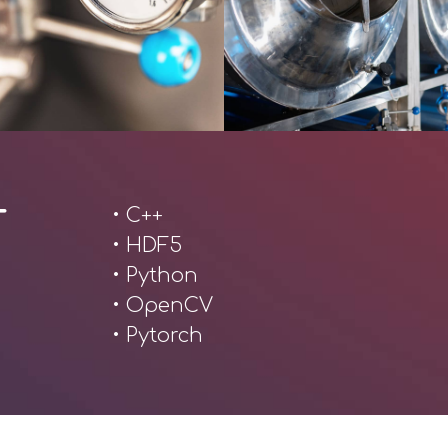
• C++
T
• HDF5
• Python
• OpenCV
• Pytorch