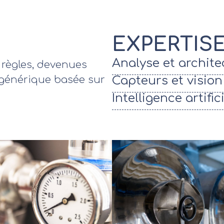
EXPERTIS
Analyse et architec
 règles, devenues
n générique basée sur
Capteurs et visio
Intelligence artifici