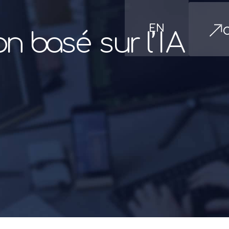
EN
o
n
b
a
s
é
s
u
r
l
’
I
A