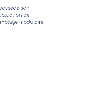
 possède son
évaluation de
emblage modulaire
.
Z VOS OPÉRATIONS E