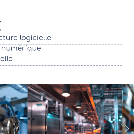
E
ture logicielle
n numérique
elle