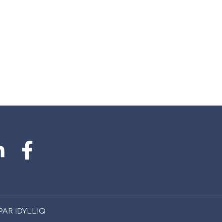
REPRISE
UES SUR MESURE.
AR IDYLLIQ