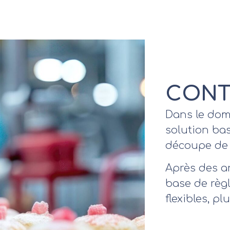
CONT
Dans le doma
solution ba
découpe de 
Après des an
base de règl
flexibles, pl