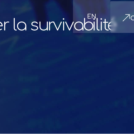
EN
e
r
l
a
s
u
r
v
i
v
a
b
i
l
i
t
é